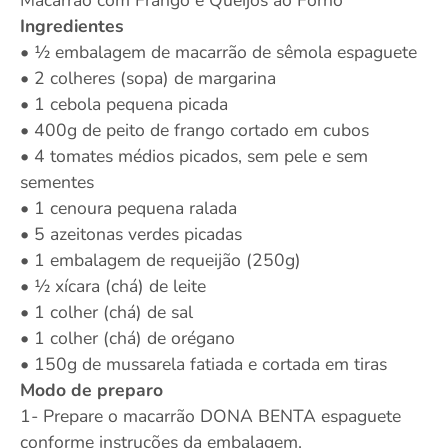
Macarrão com Frango e Queijos ao Forno
Ingredientes
• ½ embalagem de macarrão de sêmola espaguete
• 2 colheres (sopa) de margarina
• 1 cebola pequena picada
• 400g de peito de frango cortado em cubos
• 4 tomates médios picados, sem pele e sem
sementes
• 1 cenoura pequena ralada
• 5 azeitonas verdes picadas
• 1 embalagem de requeijão (250g)
• ½ xícara (chá) de leite
• 1 colher (chá) de sal
• 1 colher (chá) de orégano
• 150g de mussarela fatiada e cortada em tiras
Modo de preparo
1- Prepare o macarrão DONA BENTA espaguete
conforme instruções da embalagem.