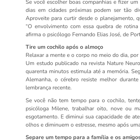
Se você escolher boas companhias e fizer um r
dias em cidades próximas podem ser tão div
Aproveite para curtir desde o planejamento, 
“O envolvimento com essa quebra de rotina j
afirma o psicólogo Fernando Elias José, de Por
Tire um cochilo após o almoço
Relaxar a mente e o corpo no meio do dia, por 
Um estudo publicado na revista Nature Neuros
quarenta minutos estimula até a memória. Se
Alemanha, o cérebro resiste melhor durant
lembrança recente.
Se você não tem tempo para o cochilo, tent
psicóloga Milene, trabalhar oito, nove ou 
esgotamento. E diminui sua capacidade de at
olhos e diminuem o estresse, mesmo após uma re
Separe um tempo para a família e os amigo