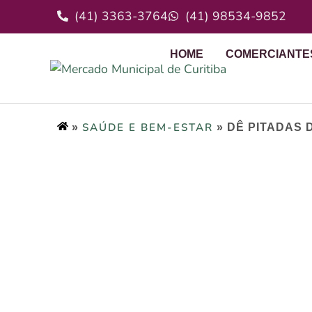
(41) 3363-3764
(41) 98534-9852
HOME
COMERCIANTE
SAÚDE E BEM-ESTAR
»
»
DÊ PITADAS 