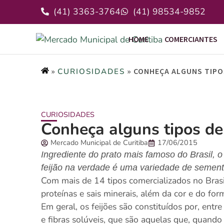
(41) 3363-3764
(41) 98534-9852
HOME
COMERCIANTES
»
»
CONHEÇA ALGUNS TIPO
CURIOSIDADES
CURIOSIDADES
Conheça alguns tipos de 
Mercado Municipal de Curitiba
17/06/2015
Ingrediente do prato mais famoso do Brasil, o
feijão na verdade é uma variedade de semen
Com mais de 14 tipos comercializados no Brasil
proteínas e sais minerais, além da cor e do for
Em geral, os feijões são constituídos por, en
e fibras solúveis, que são aquelas que, quando