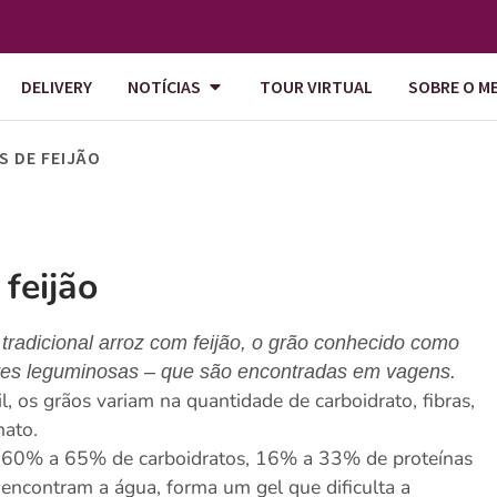
DELIVERY
NOTÍCIAS
TOUR VIRTUAL
SOBRE O M
S DE FEIJÃO
feijão
 tradicional arroz com feijão, o grão conhecido como
tes leguminosas – que são encontradas em vagens.
, os grãos variam na quantidade de carboidrato, fibras,
mato.
tre 60% a 65% de carboidratos, 16% a 33% de proteínas
 encontram a água, forma um gel que dificulta a