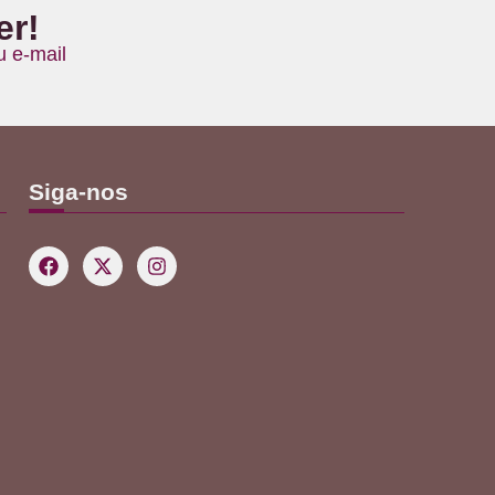
er!
 e-mail
Siga-nos