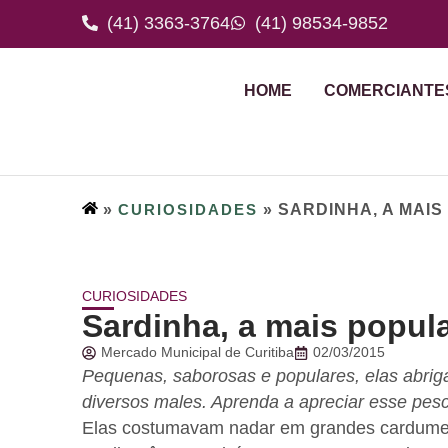
(41) 3363-3764
(41) 98534-9852
HOME
COMERCIANTE
»
CURIOSIDADES
»
SARDINHA, A MAI
CURIOSIDADES
Sardinha, a mais popul
Mercado Municipal de Curitiba
02/03/2015
Pequenas, saborosas e populares, elas abri
diversos males. Aprenda a apreciar esse pesc
Elas costumavam nadar em grandes cardumes 