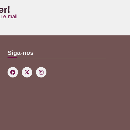
er!
 e-mail
Siga-nos