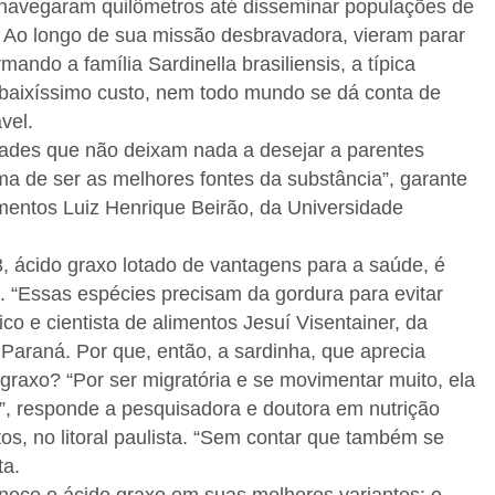
 navegaram quilômetros até disseminar populações de
 Ao longo de sua missão desbravadora, vieram parar
ando a família Sardinella brasiliensis, a típica
 baixíssimo custo, nem todo mundo se dá conta de
vel.
ades que não deixam nada a desejar a parentes
a de ser as melhores fontes da substância”, garante
imentos Luiz Henrique Beirão, da Universidade
, ácido graxo lotado de vantagens para a saúde, é
s. “Essas espécies precisam da gordura para evitar
co e cientista de alimentos Jesuí Visentainer, da
o Paraná. Por que, então, a sardinha, que aprecia
graxo? “Por ser migratória e se movimentar muito, ela
, responde a pesquisadora e doutora em nutrição
tos, no litoral paulista. “Sem contar que também se
ta.