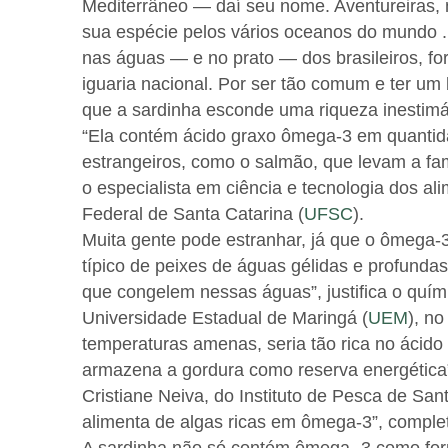
Mediterrâneo — daí seu nome. Aventureiras,
sua espécie pelos vários oceanos do mundo .
nas águas — e no prato — dos brasileiros, form
iguaria nacional. Por ser tão comum e ter um
que a sardinha esconde uma riqueza inestimá
“Ela contém ácido graxo ômega-3 em quantid
estrangeiros, como o salmão, que levam a fam
o especialista em ciência e tecnologia dos al
Federal de Santa Catarina (
UFSC
).
Muita gente pode estranhar, já que o ômega-3
típico de peixes de águas gélidas e profunda
que congelem nessas águas”, justifica o quími
Universidade Estadual de Maringá (
UEM
), n
temperaturas amenas, seria tão rica no ácido 
armazena a gordura como reserva energética”
Cristiane Neiva, do Instituto de Pesca de San
alimenta de algas ricas em ômega-3”, comple