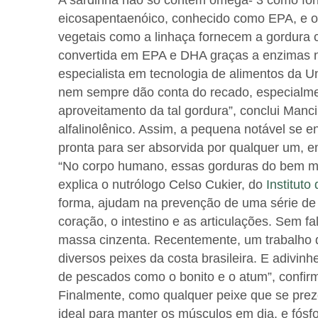
A sardinha não só contém ômega- 3 como forn
eicosapentaenóico, conhecido como EPA, e o
vegetais como a linhaça fornecem a gordura c
convertida em EPA e DHA graças a enzimas n
especialista em tecnologia de alimentos da U
nem sempre dão conta do recado, especialme
aproveitamento da tal gordura”, conclui Manci
alfalinolênico. Assim, a pequena notável se e
pronta para ser absorvida por qualquer um, e
“No corpo humano, essas gorduras do bem mi
explica o nutrólogo Celso Cukier, do
Instituto
forma, ajudam na prevenção de uma série de
coração, o intestino e as articulações. Sem fa
massa cinzenta. Recentemente, um trabalho
diversos peixes da costa brasileira. E adivin
de pescados como o bonito e o atum”, confirm
Finalmente, como qualquer peixe que se preze
ideal para manter os músculos em dia, e fósf