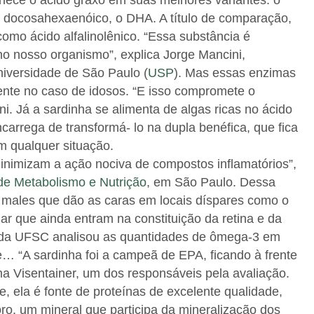
ece o ácido graxo em suas melhores variantes: o
 docosahexaenóico, o DHA. A título de comparação,
omo ácido alfalinolênico. “Essa substância é
o nosso organismo”, explica Jorge Mancini,
niversidade de São Paulo (
USP
). Mas essas enzimas
nte no caso de idosos. “E isso compromete o
ni. Já a sardinha se alimenta de algas ricas no ácido
ncarrega de transformá- lo na dupla benéfica, que fica
m qualquer situação.
nimizam a ação nociva de compostos inflamatórios”,
 de Metabolismo e Nutrição
, em São Paulo. Dessa
 males que dão as caras em locais díspares como o
lar que ainda entram na constituição da retina e da
 da UFSC analisou as quantidades de ômega-3 em
he… “A sardinha foi a campeã de EPA, ficando à frente
a Visentainer, um dos responsáveis pela avaliação.
, ela é fonte de proteínas de excelente qualidade,
oro, um mineral que participa da mineralização dos