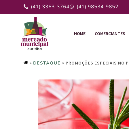
(41) 3363-3764
(41) 98534-9852
HOME
COMERCIANTES
»
»
PROMOÇÕES ESPECIAIS NO P
DESTAQUE