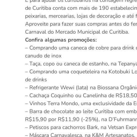
de Curitiba conta com mais de 190 estabelecim
peixarias, mercearias, lojas de decoração e até 
Aproveite para fazer suas compras antes do fe
Carnaval do Mercado Municipal de Curitiba.
Confira algumas promoções:
– Comprando uma caneca de cobre para drink 
canudo de inox
– Taça, copo ou caneca de estanho, na Tepan
– Comprando uma coqueteleira na Kotobuki Lo
de drinks
– Refrigerante Wewi (lata) na Biossana Orgân
– Cachaça Coquinho ou Canelinha de R$18,50
– Vinhos Terra Mondo, uma exclusividade da 
– Barra de chocolate ao leite Curitiba com em
R$15,90 por R$11,90 (-25%), na D’Fuhrmann
– Petiscos para cachorros Bark, na Vetsan Ex
– Máscara Carnavalesca, na K&M Artesanatos