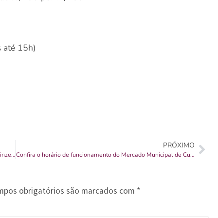
 até 15h)
PRÓXIMO
Pescados raros e de alta qualidade ganham destaque na Quinzena dos Pescados
Confira o horário de funcionamento do Mercado Municipal de Curitiba para o Carnaval
mpos obrigatórios são marcados com
*