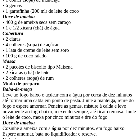
• 6 gemas
• 1 garrafinha (200 ml) de leite de coco
Doce de ameixa
• 400 g de ameixa seca sem caroço
• 1 e 1/2 xícara (chá) de água
Cobertura
• 2 claras
• 4 colheres (sopa) de açúcar
• 1 lata de creme de leite sem soro
• 100 g de coco ralado
Massa
• 2 pacotes de biscoito tipo Maisena
• 2 xícaras (chá) de leite
• 2 colheres (sopa) de rum
Modo de preparo
Baba-de-moça
Leve ao fogo baixo o açúcar com a água por cerca de dez minutos
até formar uma calda em ponto de pasta. Junte a manteiga, retire do
fogo e espere amornar. Peneire as gemas, misture à calda e leve
novamente ao fogo baixo, mexendo sempre, até ficar cremosa. Junte
o leite de coco, mexa por cinco minutos e tire do fogo.
Doce de ameixa
Cozinhe a ameixa com a água por dez minutos, em fogo baixo.
Espere amornar, bata no liquidificador e reserve.