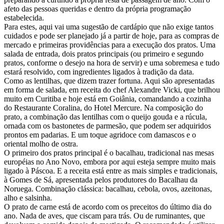
afeto das pessoas queridas e dentro da própria programação
estabelecida.
Para estes, aqui vai uma sugestão de cardápio que não exige tantos
cuidados e pode ser planejado já a partir de hoje, para as compras de
mercado e primeiras providências para a execução dos pratos. Uma
salada de entrada, dois pratos principais (ou primeiro e segundo
pratos, conforme o desejo na hora de servir) e uma sobremesa e tudo
estará resolvido, com ingredientes ligados à tradição da data.
Como as lentilhas, que dizem trazer fortuna. Aqui são apresentadas
em forma de salada, em receita do chef Alexandre Vicki, que brilhou
muito em Curitiba e hoje está em Goiânia, comandando a cozinha
do Restaurante Coralina, do Hotel Mercure. Na composição do
prato, a combinação das lentilhas com o queijo gouda e a rúcula,
ornada com os bastonetes de parmesão, que podem ser adquiridos
prontos em padarias. E um toque agridoce com damascos e o
oriental molho de ostra.
O primeiro dos pratos principal é o bacalhau, tradicional nas mesas
européias no Ano Novo, embora por aqui esteja sempre muito mais
ligado à Páscoa. E a receita está entre as mais simples e tradicionais,
à Gomes de Sá, apresentada pelos produtores do Bacalhau da
Noruega. Combinação clássica: bacalhau, cebola, ovos, azeitonas,
alho e salsinha.
O prato de carne está de acordo com os preceitos do último dia do
ano. Nada de aves, que ciscam para trás. Ou de ruminantes, que