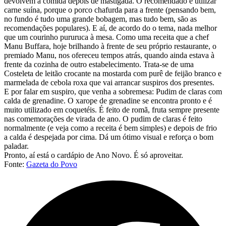
devolvem a comida depois de mastigada. O recomendado é utilizar
carne suína, porque o porco chafurda para a frente (pensando bem,
no fundo é tudo uma grande bobagem, mas tudo bem, são as
recomendações populares). E aí, de acordo do o tema, nada melhor
que um courinho pururuca à mesa. Como uma receita que a chef
Manu Buffara, hoje brilhando à frente de seu próprio restaurante, o
premiado Manu, nos ofereceu tempos atrás, quando ainda estava à
frente da cozinha de outro estabelecimento. Trata-se de uma
Costeleta de leitão crocante na mostarda com purê de feijão branco e
marmelada de cebola roxa que vai arrancar suspiros dos presentes.
E por falar em suspiro, que venha a sobremesa: Pudim de claras com
calda de grenadine. O xarope de grenadine se encontra pronto e é
muito utilizado em coquetéis. É feito de romã, fruta sempre presente
nas comemorações de virada de ano. O pudim de claras é feito
normalmente (e veja como a receita é bem simples) e depois de frio
a calda é despejada por cima. Dá um ótimo visual e reforça o bom
paladar.
Pronto, aí está o cardápio de Ano Novo. É só aproveitar.
Fonte:
Gazeta do Povo