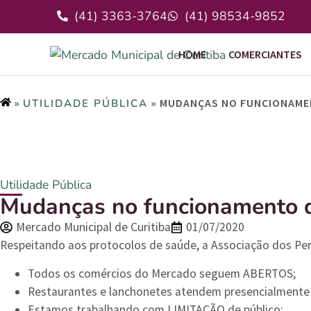
(41) 3363-3764
(41) 98534-9852
HOME
COMERCIANTES
»
»
MUDANÇAS NO FUNCIONAMEN
UTILIDADE PÚBLICA
Utilidade Pública
Mudanças no funcionamento d
Mercado Municipal de Curitiba
01/07/2020
Respeitando aos protocolos de saúde, a Associação dos Pe
Todos os comércios do Mercado seguem ABERTOS;
Restaurantes e lanchonetes atendem presencialmente 
Estamos trabalhando com LIMITAÇÃO de público;