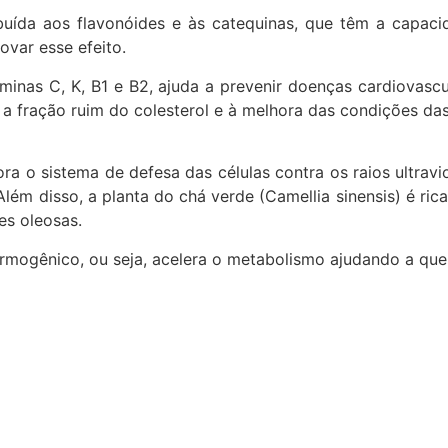
uída aos flavonóides e às catequinas, que têm a capacid
var esse efeito.
aminas C, K, B1 e B2, ajuda a prevenir doenças cardiovasc
a fração ruim do colesterol e à melhora das condições das 
 o sistema de defesa das células contra os raios ultravio
Além disso, a planta do chá verde (Camellia sinensis) é ri
es oleosas.
ermogênico, ou seja, acelera o metabolismo ajudando a que