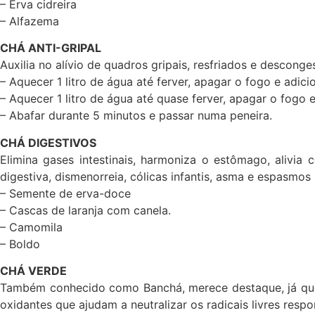
– Erva cidreira
– Alfazema
CHÁ ANTI-GRIPAL
Auxilia no alívio de quadros gripais, resfriados e desconge
– Aquecer 1 litro de água até ferver, apagar o fogo e adic
– Aquecer 1 litro de água até quase ferver, apagar o fogo 
– Abafar durante 5 minutos e passar numa peneira.
CHÁ DIGESTIVOS
Elimina gases intestinais, harmoniza o estômago, alivi
digestiva, dismenorreia, cólicas infantis, asma e espasmo
– Semente de erva-doce
– Cascas de laranja com canela.
– Camomila
– Boldo
CHÁ VERDE
Também conhecido como Banchá, merece destaque, já que a
oxidantes que ajudam a neutralizar os radicais livres resp