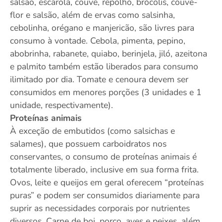
salsão, escarola, couve, repolho, brócolis, couve-
flor e salsão, além de ervas como salsinha,
cebolinha, orégano e manjericão, são livres para
consumo à vontade. Cebola, pimenta, pepino,
abobrinha, rabanete, quiabo, berinjela, jiló, azeitona
e palmito também estão liberados para consumo
ilimitado por dia. Tomate e cenoura devem ser
consumidos em menores porções (3 unidades e 1
unidade, respectivamente).
Proteínas animais
À exceção de embutidos (como salsichas e
salames), que possuem carboidratos nos
conservantes, o consumo de proteínas animais é
totalmente liberado, inclusive em sua forma frita.
Ovos, leite e queijos em geral oferecem “proteínas
puras” e podem ser consumidos diariamente para
suprir as necessidades corporais por nutrientes
diversos. Carne de boi, porco, aves e peixes, além