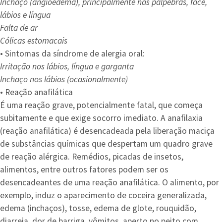
Inchaço (angioedema), principalmente nas pálpebras, face,
lábios e língua
Falta de ar
Cólicas estomacais
• Sintomas da síndrome de alergia oral:
Irritação nos lábios, língua e garganta
Inchaço nos lábios (ocasionalmente)
• Reação anafilática
É uma reação grave, potencialmente fatal, que começa
subitamente e que exige socorro imediato. A anafilaxia
(reação anafilática) é desencadeada pela liberação maciça
de substâncias químicas que despertam um quadro grave
de reação alérgica. Remédios, picadas de insetos,
alimentos, entre outros fatores podem ser os
desencadeantes de uma reação anafilática. O alimento, por
exemplo, induz o aparecimento de coceira generalizada,
edema (inchaços), tosse, edema de glote, rouquidão,
diarreia, dor de barriga, vômitos, aperto no peito com