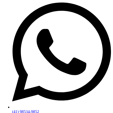
(41) 98534-9852