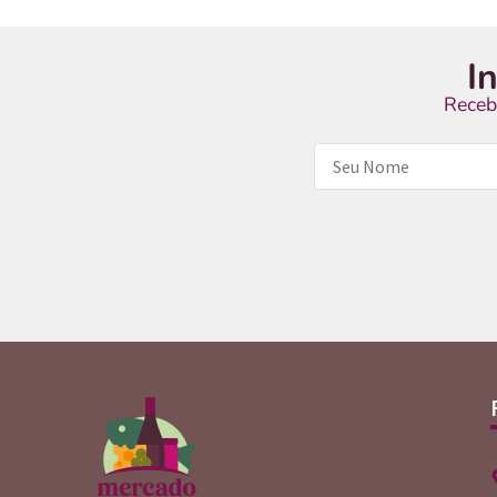
I
Receb