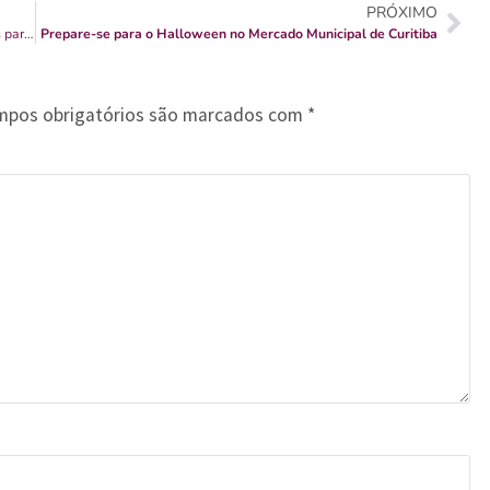
PRÓXIMO
Mercado Municipal de Curitiba promove encontros semanais para troca de figurinhas
Prepare-se para o Halloween no Mercado Municipal de Curitiba
mpos obrigatórios são marcados com
*