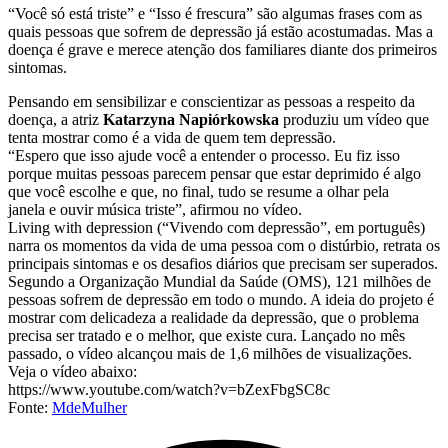
“
Você só está triste” e “Isso é frescura” são algumas frases com as
quais pessoas que sofrem de depressão já estão acostumadas. Mas a
doença é grave e merece atenção dos familiares diante dos primeiros
sintomas.
Pensando em sensibilizar e conscientizar as pessoas a respeito da
doença, a atriz
Katarzyna Napiórkowska
produziu um vídeo que
tenta mostrar como é a vida de quem tem depressão.
“Espero que isso ajude você a entender o processo. Eu fiz isso
porque muitas pessoas parecem pensar que estar deprimido é algo
que você escolhe e que, no final, tudo se resume a olhar pela
janela e ouvir música triste”, afirmou no vídeo.
Living with depression (“Vivendo com depressão”, em português)
narra os momentos da vida de uma pessoa com o distúrbio, retrata os
principais sintomas e os desafios diários que precisam ser superados.
Segundo a Organização Mundial da Saúde (OMS), 121 milhões de
pessoas sofrem de depressão em todo o mundo. A ideia do projeto é
mostrar com delicadeza a realidade da depressão, que o problema
precisa ser tratado e o melhor, que existe cura. Lançado no mês
passado, o vídeo alcançou mais de 1,6 milhões de visualizações.
Veja o vídeo abaixo:
https://www.youtube.com/watch?v=bZexFbgSC8c
Fonte:
MdeMulher