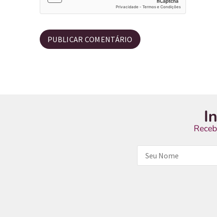
I
Receb