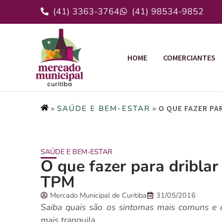
(41) 3363-3764
(41) 98534-9852
HOME
COMERCIANTES
»
»
O QUE FAZER PA
SAÚDE E BEM-ESTAR
SAÚDE E BEM-ESTAR
O que fazer para dribla
TPM
Mercado Municipal de Curitiba
31/05/2016
Saiba quais são os sintomas mais comuns e 
mais tranquila.