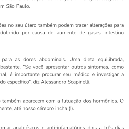
em São Paulo.
s no seu útero também podem trazer alterações para
 dolorido por causa do aumento de gases, intestino
s para as dores abdominais. Uma dieta equilibrada,
bastante. “Se você apresentar outros sintomas, como
al, é importante procurar seu médico e investigar a
o específico”, diz Alessandro Scapinelli.
is também aparecem com a futuação dos hormônios. O
nte, até nosso cérebro incha (!).
mar analgésicos e anti-infamatórios dois a três dias