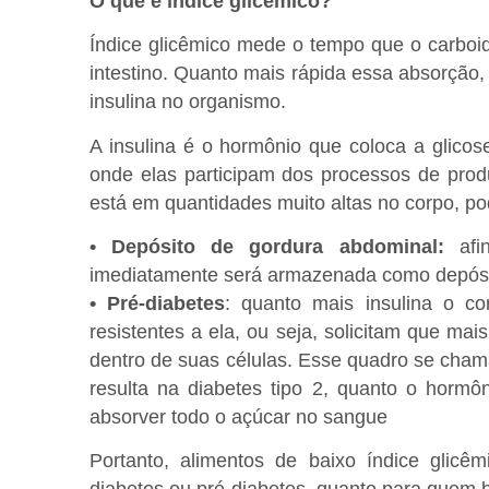
O que é índice glicêmico?
Índice glicêmico mede o tempo que o carboi
intestino. Quanto mais rápida essa absorção,
insulina no organismo.
A insulina é o hormônio que coloca a glicose
onde elas participam dos processos de pro
está em quantidades muito altas no corpo, p
• Depósito de gordura abdominal:
afin
imediatamente será armazenada como depósit
• Pré-diabetes
: quanto mais insulina o c
resistentes a ela, ou seja, solicitam que mai
dentro de suas células. Esse quadro se chama
resulta na diabetes tipo 2, quanto o hormô
absorver todo o açúcar no sangue
Portanto, alimentos de baixo índice glic