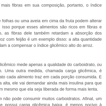
mais fibras em sua composição, portanto, o índice
folhas ou uma aveia em cima da fruta podem alterar
. Isso porque esses alimentos são ricos em fibras e
ão, as fibras dele também retardam a absorção dos
roz com feijão é um exemplo disso: a alta quantidade
dam a compensar o índice glicêmico alto do arroz.
 glicêmico mede apenas a qualidade do carboidrato, ou
ão. Uma outra medida, chamada carga glicêmica, é
rato cada alimento traz em cada porção consumida. E
alta, ele vai demandar ainda mais insulina para que
uim mesmo que ela seja liberada de forma mais lenta.
 não pode consumir muitos carboidratos. Afinal, um
ue possui carga glicêmica baixa, é menos nocivo à