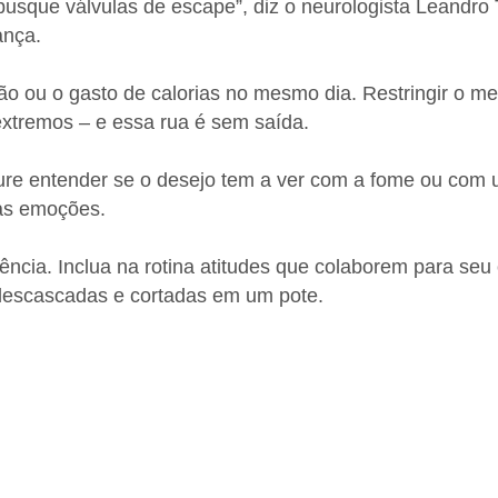
usque válvulas de escape”, diz o neurologista Leandro 
ança.
ão ou o gasto de calorias no mesmo dia. Restringir o 
extremos – e essa rua é sem saída.
re entender se o desejo tem a ver com a fome ou com um
uas emoções.
cia. Inclua na rotina atitudes que colaborem para seu o
o descascadas e cortadas em um pote.