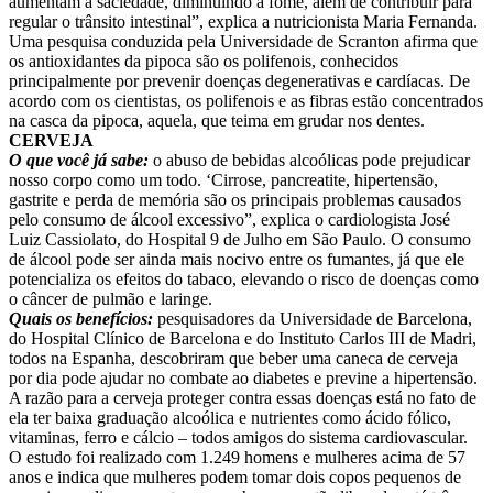
aumentam a saciedade, diminuindo a fome, além de contribuir para
regular o trânsito intestinal”, explica a nutricionista Maria Fernanda.
Uma pesquisa conduzida pela Universidade de Scranton afirma que
os antioxidantes da pipoca são os polifenois, conhecidos
principalmente por prevenir doenças degenerativas e cardíacas. De
acordo com os cientistas, os polifenois e as fibras estão concentrados
na casca da pipoca, aquela, que teima em grudar nos dentes.
CERVEJA
O que você já sabe:
o abuso de bebidas alcoólicas pode prejudicar
nosso corpo como um todo. ‘Cirrose, pancreatite, hipertensão,
gastrite e perda de memória são os principais problemas causados
pelo consumo de álcool excessivo”, explica o cardiologista José
Luiz Cassiolato, do Hospital 9 de Julho em São Paulo. O consumo
de álcool pode ser ainda mais nocivo entre os fumantes, já que ele
potencializa os efeitos do tabaco, elevando o risco de doenças como
o câncer de pulmão e laringe.
Quais os benefícios:
pesquisadores da Universidade de Barcelona,
do Hospital Clínico de Barcelona e do Instituto Carlos III de Madri,
todos na Espanha, descobriram que beber uma caneca de cerveja
por dia pode ajudar no combate ao diabetes e previne a hipertensão.
A razão para a cerveja proteger contra essas doenças está no fato de
ela ter baixa graduação alcoólica e nutrientes como ácido fólico,
vitaminas, ferro e cálcio – todos amigos do sistema cardiovascular.
O estudo foi realizado com 1.249 homens e mulheres acima de 57
anos e indica que mulheres podem tomar dois copos pequenos de