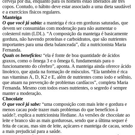
cerveja por dia, enquanto para os homens estão liberados até três
copos. Contudo, o hábito deve estar associado a uma dieta saudável
e a exercícios físicos regulares.
Manteiga
O que você já sabia:
a manteiga é rica em gorduras saturadas, que
devem ser consumidas com moderação para não aumentar o
colesterol ruim (LDL). “A composição da manteiga é basicamente
gordura, não havendo proteínas e carboidratos, que são nutrientes
importantes para uma dieta balanceada”, diz a nutricionista Maria
Fernanda.
Quais os benefícios:
“ela é fonte de boa quantidade de ácidos
graxos, como o ômega 3 e o ômega 6, fundamentais para o
funcionamento do cérebro”, aponta. A manteiga ainda oferece ácido
linoleico, que ajuda na formação de músculos. “Ela também é rica
nas vitaminas A, D, K2 e E, além de nutrientes como iodo e selênio,
que atuam na prevenção de problemas cardíacos”, completa Maria
Fernanda. Mesmo com todos esses nutrientes, o segredo é sempre
manter a moderação.
Chocolate
O que você já sabe:
“uma composição com mais leite e gordura e
menos cacau pode trazer mais problemas do que benefícios à
saúde?, explica a nutricionista Hediane. As versões de chocolate ao
leite e branco são as mais gordurosas, sendo que a última sequer é
feita de cacau, mas sim de leite, açúcares e manteiga de cacau, sendo
a mais prejudicial para a saúde.