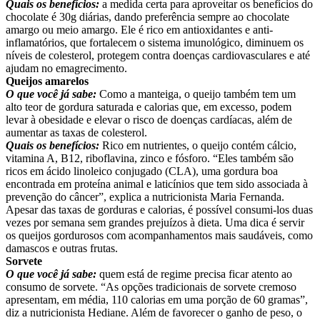
Quais os benefícios:
a medida certa para aproveitar os benefícios do
chocolate é 30g diárias, dando preferência sempre ao chocolate
amargo ou meio amargo. Ele é rico em antioxidantes e anti-
inflamatórios, que fortalecem o sistema imunológico, diminuem os
níveis de colesterol, protegem contra doenças cardiovasculares e até
ajudam no emagrecimento.
Queijos amarelos
O que você já sabe:
Como a manteiga, o queijo também tem um
alto teor de gordura saturada e calorias que, em excesso, podem
levar à obesidade e elevar o risco de doenças cardíacas, além de
aumentar as taxas de colesterol.
Quais os benefícios:
Rico em nutrientes, o queijo contém cálcio,
vitamina A, B12, riboflavina, zinco e fósforo. “Eles também são
ricos em ácido linoleico conjugado (CLA), uma gordura boa
encontrada em proteína animal e laticínios que tem sido associada à
prevenção do câncer”, explica a nutricionista Maria Fernanda.
Apesar das taxas de gorduras e calorias, é possível consumi-los duas
vezes por semana sem grandes prejuízos à dieta. Uma dica é servir
os queijos gordurosos com acompanhamentos mais saudáveis, como
damascos e outras frutas.
Sorvete
O que você já sabe:
quem está de regime precisa ficar atento ao
consumo de sorvete. “As opções tradicionais de sorvete cremoso
apresentam, em média, 110 calorias em uma porção de 60 gramas”,
diz a nutricionista Hediane. Além de favorecer o ganho de peso, o