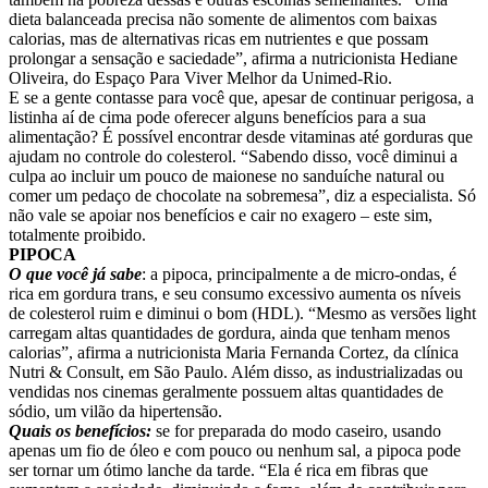
dieta balanceada precisa não somente de alimentos com baixas
calorias, mas de alternativas ricas em nutrientes e que possam
prolongar a sensação e saciedade”, afirma a nutricionista Hediane
Oliveira, do Espaço Para Viver Melhor da Unimed-Rio.
E se a gente contasse para você que, apesar de continuar perigosa, a
listinha aí de cima pode oferecer alguns benefícios para a sua
alimentação? É possível encontrar desde vitaminas até gorduras que
ajudam no controle do colesterol. “Sabendo disso, você diminui a
culpa ao incluir um pouco de maionese no sanduíche natural ou
comer um pedaço de chocolate na sobremesa”, diz a especialista. Só
não vale se apoiar nos benefícios e cair no exagero – este sim,
totalmente proibido.
PIPOCA
O que você já sabe
: a pipoca, principalmente a de micro-ondas, é
rica em gordura trans, e seu consumo excessivo aumenta os níveis
de colesterol ruim e diminui o bom (HDL). “Mesmo as versões light
carregam altas quantidades de gordura, ainda que tenham menos
calorias”, afirma a nutricionista Maria Fernanda Cortez, da clínica
Nutri & Consult, em São Paulo. Além disso, as industrializadas ou
vendidas nos cinemas geralmente possuem altas quantidades de
sódio, um vilão da hipertensão.
Quais os benefícios:
se for preparada do modo caseiro, usando
apenas um fio de óleo e com pouco ou nenhum sal, a pipoca pode
ser tornar um ótimo lanche da tarde. “Ela é rica em fibras que